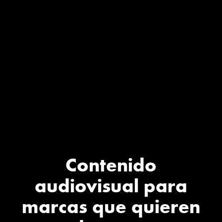
Contenido
audiovisual para
marcas que quieren