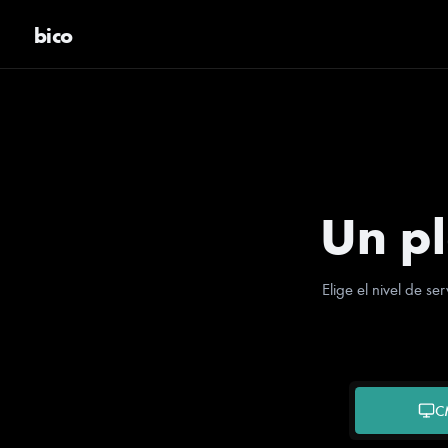
bico
Un p
Elige el nivel de s
C