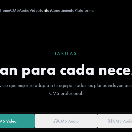
Home
CMS
Audio
Video
Tarifas
Conocimiento
Plataforma
TARIFAS
lan para cada nece
ervicio que mejor se adapta a tu equipo. Todos los planes incluyen ac
CMS profesional.
MS Video
CMS Audio
CMS Audio