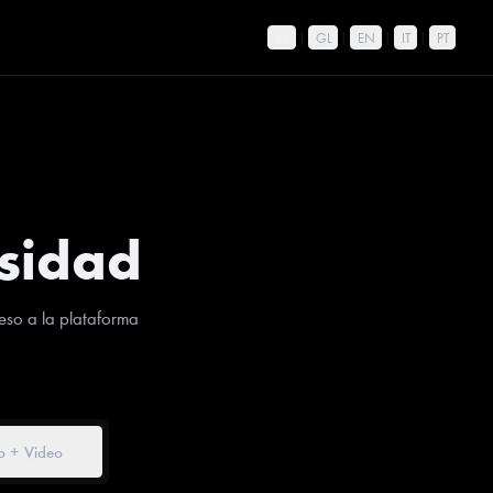
ES
|
GL
|
EN
|
IT
|
PT
sidad
ceso a la plataforma
 + Video