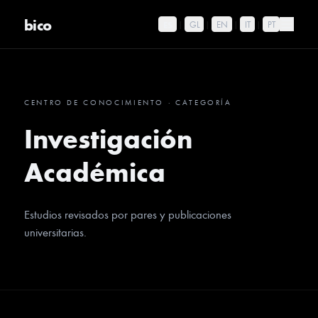
bico
ES
|
GL
|
EN
|
IT
|
PT
CENTRO DE CONOCIMIENTO
·
CATEGORÍA
Investigación
Académica
Estudios revisados por pares y publicaciones
universitarias.