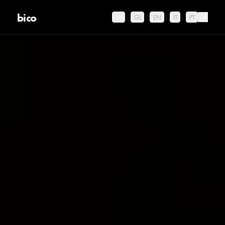
bico
ES
|
GL
|
EN
|
IT
|
PT