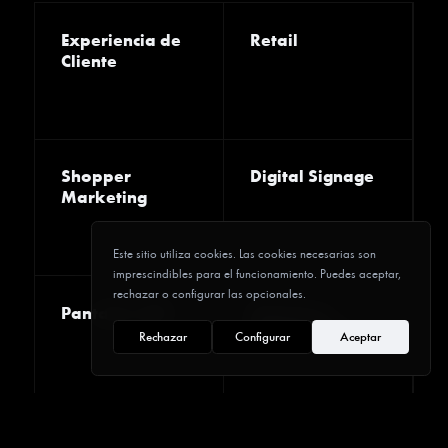
Experiencia de
Retail
Cliente
Shopper
Digital Signage
Marketing
Este sitio utiliza cookies. Las cookies necesarias son
imprescindibles para el funcionamiento. Puedes aceptar,
rechazar o configurar las opcionales.
Pantallas LED
Monitores
Profesionales
Rechazar
Configurar
Aceptar